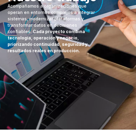
Acompañamos a organizaciones que
operan en entornos complejos a integrar
sistemas, modernizar plataformas y
transformar datos en decisiones
confiables.
Cada proyecto combina
tecnología, operación y negocio,
priorizando continuidad, seguridad y
resultados reales en producción.